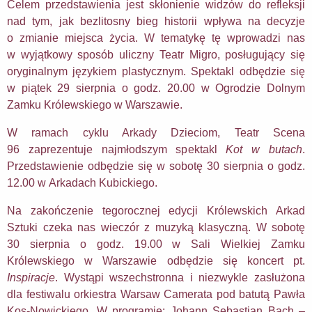
Celem przedstawienia jest skłonienie widzów do refleksji
nad tym, jak bezlitosny bieg historii wpływa na decyzje
o zmianie miejsca życia. W tematykę tę wprowadzi nas
w wyjątkowy sposób uliczny Teatr Migro, posługujący się
oryginalnym językiem plastycznym. Spektakl odbędzie się
w piątek 29 sierpnia o godz. 20.00 w Ogrodzie Dolnym
Zamku Królewskiego w Warszawie.
W ramach cyklu Arkady Dzieciom, Teatr Scena
96 zaprezentuje najmłodszym spektakl
Kot w butach
.
Przedstawienie odbędzie się w sobotę 30 sierpnia o godz.
12.00 w Arkadach Kubickiego.
Na zakończenie tegorocznej edycji Królewskich Arkad
Sztuki czeka nas wieczór z muzyką klasyczną. W sobotę
30 sierpnia o godz. 19.00 w Sali Wielkiej Zamku
Królewskiego w Warszawie odbędzie się koncert pt.
Inspiracje
. Wystąpi wszechstronna i niezwykle zasłużona
dla festiwalu orkiestra Warsaw Camerata pod batutą Pawła
Kos-Nowickiego. W programie: Johann Sebastian Bach –