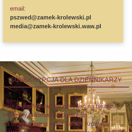
email:
pszwed@zamek-krolewski.pl
media@zamek-krolewski.waw.pl
SUBSKRYPCJA DLA DZIENNIKARZY
Jeśli chcą Państwo otrzymywać na bieżąco
materiały prasowe i zaproszenia
na organizowane przez Zamek Królewski