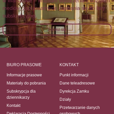
w Warszawie – Muzeum wydarzenia z udziałem
mediów, zapraszamy do zapisania się do listy
subskrypcyjnej.
Zapisz się
BIURO PRASOWE
KONTAKT
Informacje prasowe
Punkt informacji
Materiały do pobrania
Dane teleadresowe
Subskrypcja dla
Dyrekcja Zamku
dziennikarzy
Działy
Kontakt
Przetwarzanie danych
Deklaracja Dostępności
osobowych