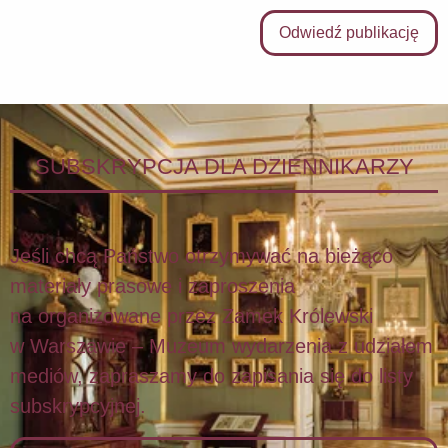
Odwiedź publikację
SUBSKRYPCJA DLA DZIENNIKARZY
Jeśli chcą Państwo otrzymywać na bieżąco
materiały prasowe i zaproszenia
na organizowane przez Zamek Królewski
w Warszawie – Muzeum wydarzenia z udziałem
mediów, zapraszamy do zapisania się do listy
subskrypcyjnej.