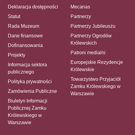
Deklaracja dostępności
Mecanas
Statut
Partnerzy
Rada Muzeum
Partnerzy Jubileuszu
Dane finansowe
Partnerzy Ogrodów
Królewskich
Dofinansowania
Patroni medialni
Projekty
Europejskie Rezydencje
Informacja sektora
Królewskie
publicznego
Towarzystwo Przyjaciół
Polityka prywatności
Zamku Królewskiego w
Zamówienia Publiczne
Warszawie
Biuletyn Informacji
Publicznej Zamku
Królewskiego w
Warszawie