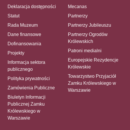
Deklaracja dostępności
Mecanas
Statut
Partnerzy
Rada Muzeum
Partnerzy Jubileuszu
Dane finansowe
Partnerzy Ogrodów
Królewskich
Dofinansowania
Patroni medialni
Projekty
Europejskie Rezydencje
Informacja sektora
Królewskie
publicznego
Towarzystwo Przyjaciół
Polityka prywatności
Zamku Królewskiego w
Zamówienia Publiczne
Warszawie
Biuletyn Informacji
Publicznej Zamku
Królewskiego w
Warszawie