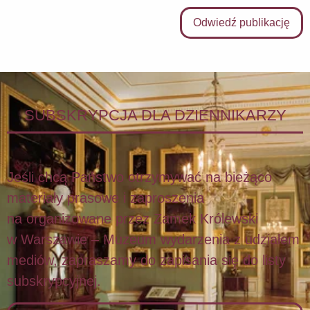
Odwiedź publikację
SUBSKRYPCJA DLA DZIENNIKARZY
Jeśli chcą Państwo otrzymywać na bieżąco
materiały prasowe i zaproszenia
na organizowane przez Zamek Królewski
w Warszawie – Muzeum wydarzenia z udziałem
mediów, zapraszamy do zapisania się do listy
subskrypcyjnej.