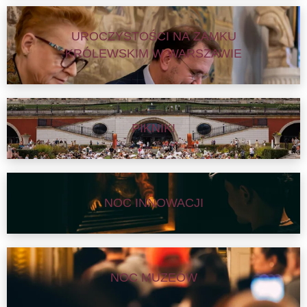
UROCZYSTOŚCI NA ZAMKU
KRÓLEWSKIM W WARSZAWIE
PIKNIKI
NOC INNOWACJI
NOC MUZEÓW