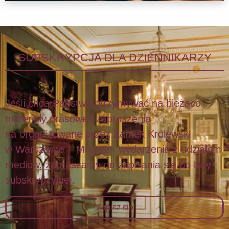
SUBSKRYPCJA DLA DZIENNIKARZY
Jeśli chcą Państwo otrzymywać na bieżąco
materiały prasowe i zaproszenia
na organizowane przez Zamek Królewski
w Warszawie – Muzeum wydarzenia z udziałem
mediów, zapraszamy do zapisania się do listy
subskrypcyjnej.
Zapisz się