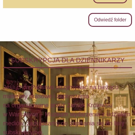
Odwiedź folder
SUBSKRYPCJA DLA DZIENNIKARZY
Jeśli chcą Państwo otrzymywać na bieżąco
materiały prasowe i zaproszenia
na organizowane przez Zamek Królewski
w Warszawie – Muzeum wydarzenia z udziałem
mediów, zapraszamy do zapisania się do listy
subskrypcyjnej.