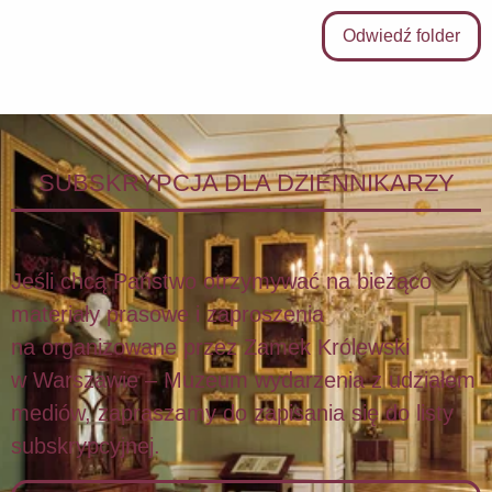
Odwiedź folder
SUBSKRYPCJA DLA DZIENNIKARZY
Jeśli chcą Państwo otrzymywać na bieżąco
materiały prasowe i zaproszenia
na organizowane przez Zamek Królewski
w Warszawie – Muzeum wydarzenia z udziałem
mediów, zapraszamy do zapisania się do listy
subskrypcyjnej.