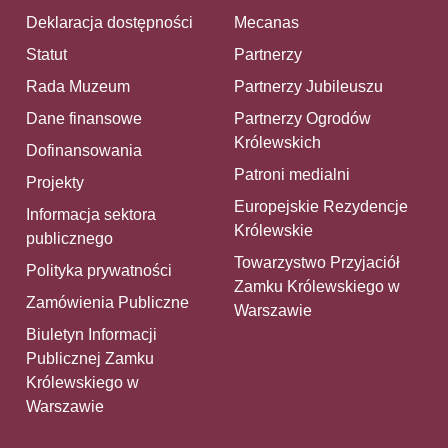
Deklaracja dostępności
Mecanas
Statut
Partnerzy
Rada Muzeum
Partnerzy Jubileuszu
Dane finansowe
Partnerzy Ogrodów
Królewskich
Dofinansowania
Patroni medialni
Projekty
Europejskie Rezydencje
Informacja sektora
Królewskie
publicznego
Towarzystwo Przyjaciół
Polityka prywatności
Zamku Królewskiego w
Zamówienia Publiczne
Warszawie
Biuletyn Informacji
Publicznej Zamku
Królewskiego w
Warszawie