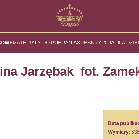
SOWE
MATERIAŁY DO POBRANIA
SUBSKRYPCJA DLA DZIE
na Jarzębak_fot. Zame
Data publikac
Wymiary:
535