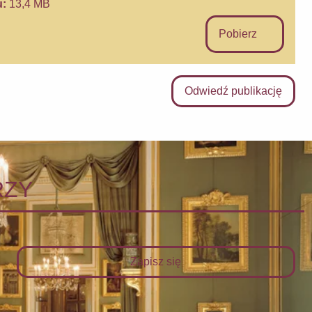
u:
13,4 MB
Pobierz
Odwiedź publikację
RZY
Zapisz się