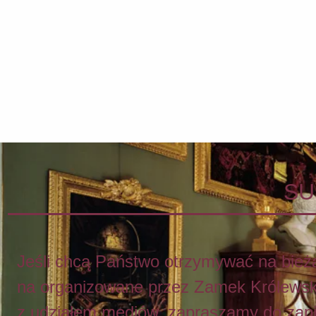
SU
Jeśli chcą Państwo otrzymywać na bieżą
na organizowane przez Zamek Królews
z udziałem mediów, zapraszamy do zapisa