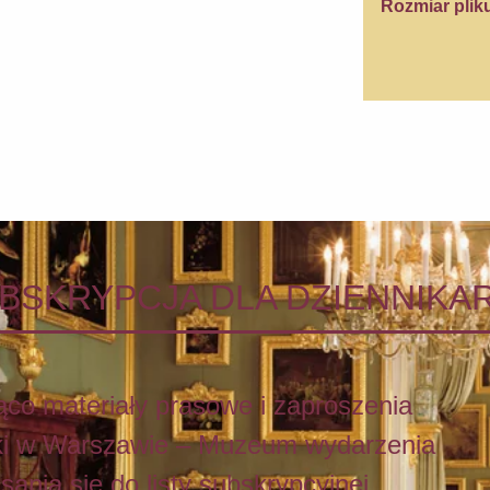
Rozmiar plik
BSKRYPCJA DLA DZIENNIKA
co materiały prasowe i zaproszenia
ki w Warszawie – Muzeum wydarzenia
nia się do listy subskrypcyjnej.