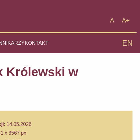
A
A+
Normalny 
Duży 
EN
NNIKARZY
KONTAKT
k Królewski w
ji:
14.05.2026
1 x 3567 px